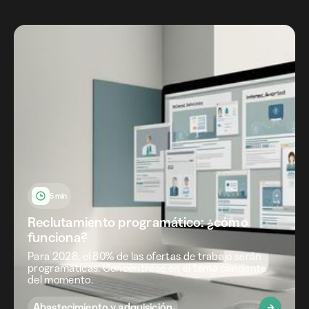
5 min
Reclutamiento programático: ¿cómo
funciona?
Para 2028, el 80% de las ofertas de trabajo serán
programáticas. Concéntrese en el tema candente
del momento.
Abastecimiento y adquisición