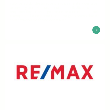
valor añadido, destinados principalmente a centros
urbanos y periurbanos. Fundada en 1908, esta
empresa tiene una larga trayectoria en el sector del
transporte. La empresa tiene una gran necesidad de
contratación de forma constante.