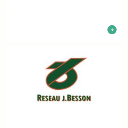
Télécom SudParis es una prestigiosa escuela pública
de ingeniería que se distingue por su excelencia en
ciencias y tecnologías digitales y es miembro del
Institut Mines-Télécom.
Transport Besson x Seeqle: cómo
contratar en la industria del transporte
Transports Besson es una empresa de mensajería
especializada en la distribución de productos de alto