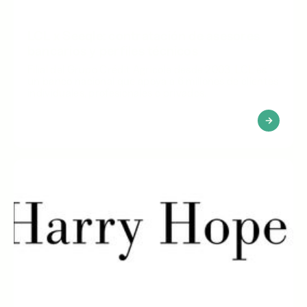
LCL x Seeqle: contratación de asesores
bancarios y perfiles técnicos
Filial del Grupo Crédit Agricole desde 2003, LCL es
un banco nacional que apoya a 6 millones de clientes
individuales, profesionales o privados.