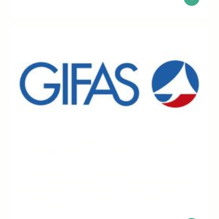
GIFAS x Seeqle: cómo contratar personal
en la industria de la aviación
L'Aéro Recrute es la bolsa de trabajo de GIFAS que
apoya el desarrollo del empleo y la formación
aeronáutica en Francia. Valorus es una agencia de
comunicación especializada en comunicación
empresarial, interna, comercial y corporativa, que
apoya a GIFAS.