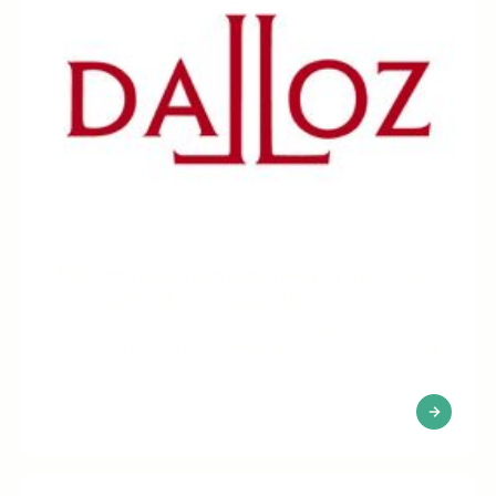
+58% más de inscripciones para Prépa
Dalloz gracias a la publicidad
Descubra cómo Dalloz obtuvo sus mejores
resultados en sus exámenes de preparación para el
CRPFA en 10 años.