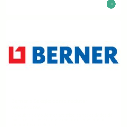
Berner x Seeqle: cómo reclutar
vendedores
Descubra cómo Berner satisfizo las necesidades de
marca de su empleador y reclutó a vendedores
itinerantes con Seeqle.