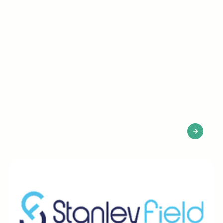
Canal+ x Seeqle: cobertura x3 y CPC
-25% para la contratación de estudiantes |
Caso de cliente
En 3 semanas, Canal+ triplicó su cobertura para los
estudiantes de máster 1 y 2 y redujo su CPC en un
25% gracias a Seeqle.