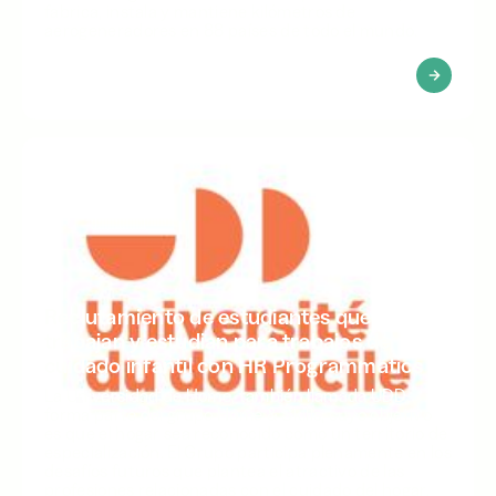
fabrica, instala y mantiene kilómetros de
aerogeneradores en 88 países de todo el mundo.
Reclutamiento de estudiantes que
trabajan y estudian para trabajos de
cuidado infantil con HR Programmatics
La Universidad de Home, también llamada UDD,
forma parte del grupo Home & Skills, cuyo objetivo
es que el hogar sea reconocido como un territorio de
especialización. El Grupo participa plenamente en los
desafíos futuros que plantea el atractivo de las
profesiones relacionadas con el cuidado del hogar,