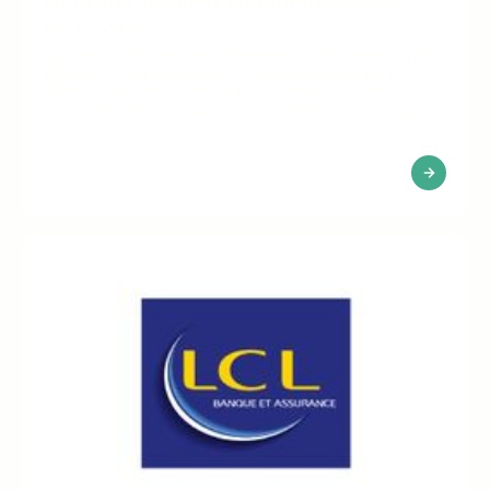
contratar técnicos automotrices y de
carrocería
Mi especialista en automóviles es la red número uno
de técnicos automotrices independientes en toda
Francia. Permiten poner en contacto a autónomos y
empresas de automoción para obtener servicios
puntuales.