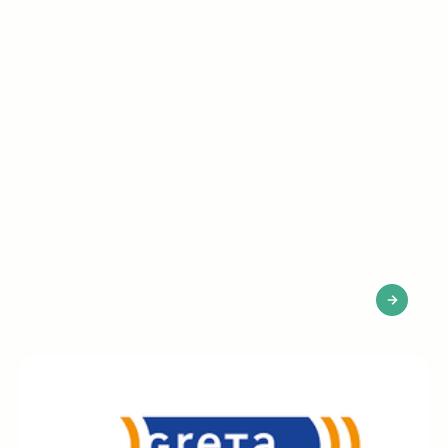
Rothelec x Seeqle: calificación del 45% en
la contratación comercial B2C | Caso de
cliente
Tasa de calificación del 45%, coste por candidato
significativamente inferior al del mercado: Rothelec
está acelerando su contratación comercial B2C con
Seeqle.