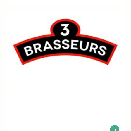
+50% de solicitudes calificadas: 3
Brasseurs relanza su contratación en la
industria de restaurantes con Seeqle
3 Brasseurs es un grupo de restauración francés
especializado en microcervecerías y que fabrica in
situ su propia cerveza del mismo nombre, presente
en Francia y Canadá.