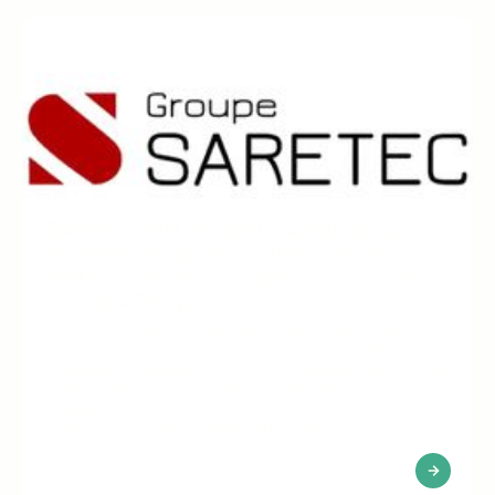
Saretec acelera la contratación de sus
expertos en seguros: el tráfico en su
portal de empleo se duplica en 2 meses
gracias a Seeqle
El Grupo Saretec es uno de los líderes franceses en
experiencia en seguros, con más de 300 000
misiones procesadas al año. Trois Virgue Cinq es una
agencia de marca empleadora que ofrece un
enfoque creativo, impulsado por la tecnología digital,
el marketing y los recursos humanos.