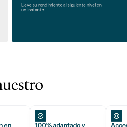
Lleve su rendimiento al siguiente nivel en
un instante.
nuestro
n en
100% adaptado y
Acces