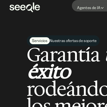
Agentes de IA
Servicios
Nuestras ofertas de soporte
Garantía
éxito
rodeándo
los mejor