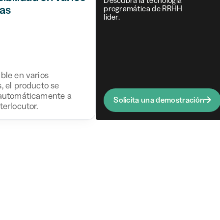
as
programática de RRHH
líder.
ble en varios
, el producto se
 automáticamente a
Solicita una demostración
terlocutor.