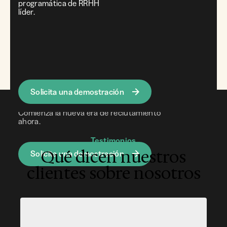
programática de RRHH
líder.
Recluta
simplemente
y
sin esfuerzo
Ahora mismo
Solicita una demostración
Comienza la nueva era de reclutamiento
ahora.
Testimonios
Qué dicen nuestros
Solicita una demostración
clientes sobre nosotros