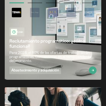
5 min
Reclutamiento programático: ¿cómo
funciona?
Para 2028, el 80% de las ofertas de trabajo serán
programáticas. Concéntrese en el tema candente
del momento.
Abastecimiento y adquisición