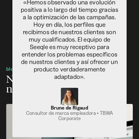
Tecnología de recursos
«Hemos observado una evolución
humanos galardonada
positiva a lo largo del tiempo gracias
a la optimización de las campañas.
Hoy en día, los perfiles que
recibimos de nuestros clientes son
muy cualificados. El equipo de
Seeqle es muy receptivo para
entender los problemas específicos
de nuestros clientes y así ofrecer un
producto verdaderamente
blog
Nuestros artículos en las
adaptado».
noticias
Brune de Rigaud
Consultor de marca empleadora • TBWA
Corporate