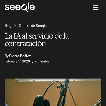
Blog
Dentro de Seeqle
La IA al servicio de la
contratación
By
Pierre Boffet
February 17, 2026
4 minutos
•