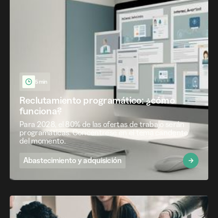
5 min
Reclutamiento programático: ¿cómo
funciona?
Para 2028, el 80% de las ofertas de trabajo serán
programáticas. Concéntrese en el tema candente
del momento.
Abastecimiento y adquisición