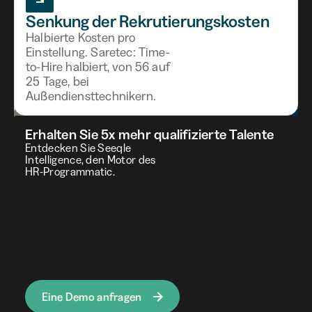
Senkung der Rekrutierungskosten
Halbierte Kosten pro
Einstellung. Saretec: Time-
to-Hire halbiert, von 56 auf
25 Tage, bei
Außendiensttechnikern.
Erhalten Sie 5x mehr qualifizierte Talente
Entdecken Sie Seeqle
Intelligence, den Motor des
HR-Programmatic.
4min
Schule und Ausbildung: Optimieren Sie
Ihre Sichtbarkeit mit Programmatik
Ausbildungsorganisationen müssen innovative und
kostengünstige Wege finden, um Studierende
anzuziehen.
Marke für Arbeitgeber und Schule
Eine Demo anfragen