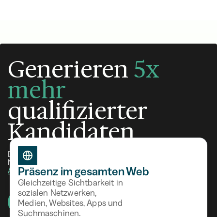
Generieren
5x
Warum Recruiting-Teams
mehr
auf Programmatic
qualifizierter
umsteigen
Kandidaten
Dank kombinierter KI- und HR-Expertise.
Noch nicht bereit?
Testen Sie Ihre Talent-
Präsenz im gesamten Web
Attraktivität in 3 Minuten.
Gleichzeitige Sichtbarkeit in
sozialen Netzwerken,
Eine Demo anfragen
Medien, Websites, Apps und
Suchmaschinen.