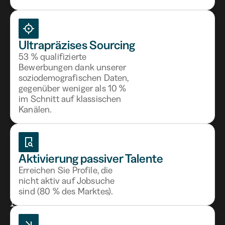
Ultrapräzises Sourcing
Preisgekrönte HR-
53 % qualifizierte
Bewerbungen dank unserer
Technologie
soziodemografischen Daten,
gegenüber weniger als 10 %
im Schnitt auf klassischen
Kanälen.
Aktivierung passiver Talente
Blog
Erreichen Sie Profile, die
Unsere Artikel in den
nicht aktiv auf Jobsuche
sind (80 % des Marktes).
Nachrichten