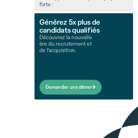
forte :
Générez 5x plus de
candidats qualifiés
Découvrez la nouvelle
ère du recrutement et
de l'acquisition.
Demander une démo