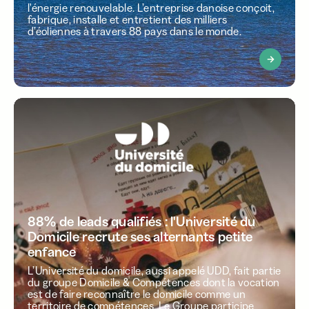
l'énergie renouvelable. L’entreprise danoise conçoit,
fabrique, installe et entretient des milliers
d’éoliennes à travers 88 pays dans le monde.
88% de leads qualifiés : l'Université du
Domicile recrute ses alternants petite
enfance
L’Université du domicile, aussi appelé UDD, fait partie
du groupe Domicile & Compétences dont la vocation
est de faire reconnaître le domicile comme un
territoire de compétences. Le Groupe participe