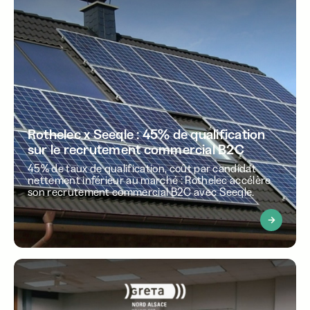
Rothelec x Seeqle : 45% de qualification
sur le recrutement commercial B2C
45% de taux de qualification, coût par candidat
nettement inférieur au marché : Rothelec accélère
son recrutement commercial B2C avec Seeqle.