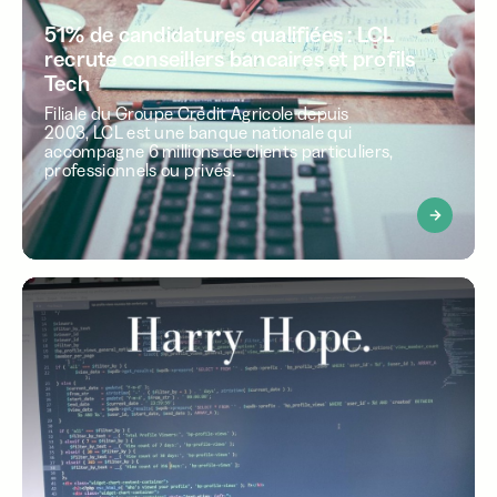
51% de candidatures qualifiées : LCL
recrute conseillers bancaires et profils
Tech
Filiale du Groupe Crédit Agricole depuis
2003, LCL est une banque nationale qui
accompagne 6 millions de clients particuliers,
professionnels ou privés.