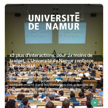
x3 plus d’interactions, pour 2x moins de
budget : L'Université de Namur renforce
sa notoriété
L'Université de Namur est une institution
d'enseignement supérieur fondée en 1831.
Enseignement et recherche y sont menés
conjointement dans les domaines des sciences, de
l’économie, du droit, de la médecine, de
l’informatique et des lettres.