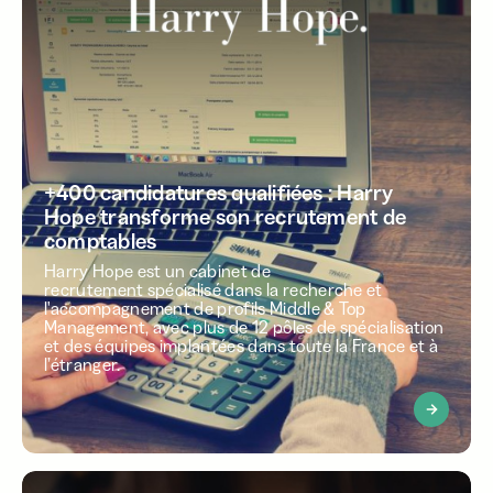
+400 candidatures qualifiées : Harry
Hope transforme son recrutement de
comptables
Harry Hope est un cabinet de
recrutement spécialisé dans la recherche et
l'accompagnement de profils Middle & Top
Management, avec plus de 12 pôles de spécialisation
et des équipes implantées dans toute la France et à
l’étranger.