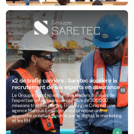
x2 de trafic carrière : Saretec accélère le
recrutement de ses experts en assurance
Le Groupe Saretec est un des leaders français de
l’expertise en assurance avec plus de 300 000
missions traitées par an. Trois Virgue Cinq est une
agence Marque Employeur qui propose une
approche créative, nourrie par le digital, le marketing
et les RH.