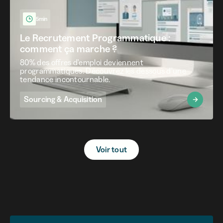
5min
Le Recrutement Programmatique :
comment ça marche ?
80% des offres d'emploi deviennent
programmatiques. Découvrez les dessous d'une
tendance incontournable.
Sourcing & Acquisition
Voir tout