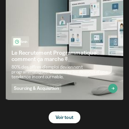
5min
Le Recrutement Programmatique :
comment ça marche ?
80% des offres d'emploi deviennent
programmatiques. Découvrez les dessous d'une
tendance incontournable.
Sourcing & Acquisition
Voir tout