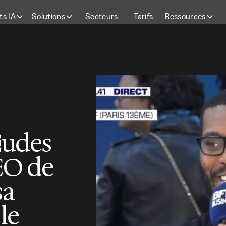
ts IA
Solutions
Secteurs
Tarifs
Ressources
Eudes
EO de
sa
 le