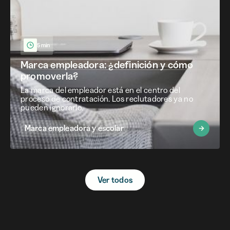
5 min
Marca empleadora: ¿definición y cómo
promoverla?
La marca del empleador está en el centro del
proceso de contratación. Los reclutadores ya no
pueden ignorarlo.
Marca empleadora y escolar
Ver todos