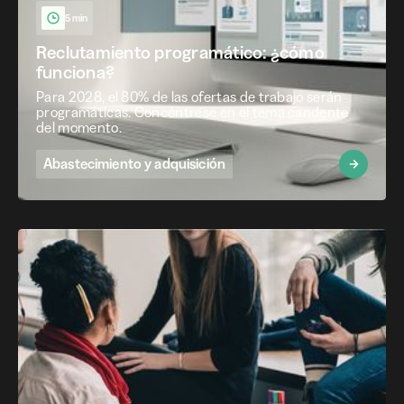
5 min
Reclutamiento programático: ¿cómo
funciona?
Para 2028, el 80% de las ofertas de trabajo serán
programáticas. Concéntrese en el tema candente
del momento.
Abastecimiento y adquisición