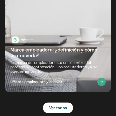
5 min
Marca empleadora: ¿definición y cómo
promoverla?
La marca del empleador está en el centro del
proceso de contratación. Los reclutadores ya no
pueden ignorarlo.
Marca empleadora y escolar
Ver todos