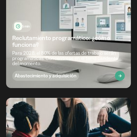
5 min
Reclutamiento programático: ¿cómo
funciona?
Para 2028, el 80% de las ofertas de trabajo serán
programáticas. Concéntrese en el tema candente
del momento.
Abastecimiento y adquisición