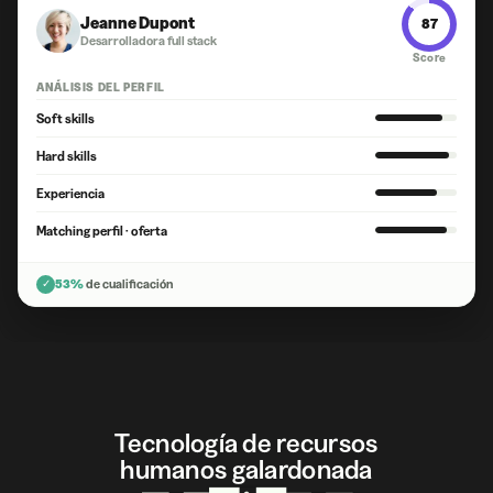
Jeanne Dupont
87
Desarrolladora full stack
Score
ANÁLISIS DEL PERFIL
Soft skills
Hard skills
Experiencia
Matching perfil · oferta
✓
53%
de cualificación
Tecnología de recursos
humanos galardonada